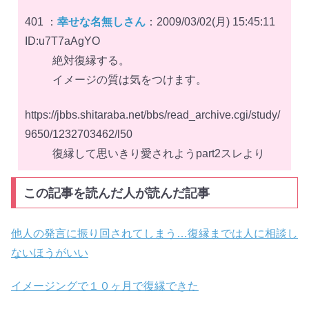
401 ：
幸せな名無しさん
：2009/03/02(月) 15:45:11
ID:u7T7aAgYO
絶対復縁する。
イメージの質は気をつけます。
https://jbbs.shitaraba.net/bbs/read_archive.cgi/study/
9650/1232703462/l50
復縁して思いきり愛されようpart2スレより
この記事を読んだ人が読んだ記事
他人の発言に振り回されてしまう…復縁までは人に相談し
ないほうがいい
イメージングで１０ヶ月で復縁できた