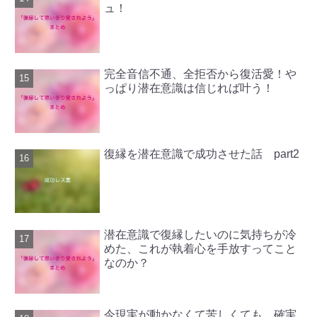
ュ！
完全音信不通、全拒否から復活愛！や
っぱり潜在意識は信じれば叶う！
復縁を潜在意識で成功させた話 part2
潜在意識で復縁したいのに気持ちが冷
めた、これが執着心を手放すってこと
なのか？
今現実が動かなくて苦しくても、確実