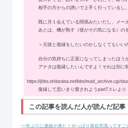
相手の方からの誘いで上手く行っているし
既に月１会えている関係みたいだし、メー
あとは、機が熟す（彼がその気になる）の
＞元彼と復縁をしたいのかしなくてもいい
自分の気持ちに正直になってしまったほう
アナタは復縁したいんですよ！それは別に
https://jbbs.shitaraba.net/bbs/read_archive.cgi/s
復縁して思いきり愛されようpart7スレより
この記事を読んだ人が読んだ記事
一年ぶりに連絡が来た！やっぱり潜在意識ってすご