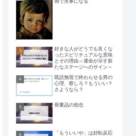
画で火事になる
好きな人がどうでも良くな
ったスピリチュアルな意味
とその理由～運命が示す新
たなステージへのサイン～
既読無視で終わらせる男の
心理、察しろ？もういい？
さようなら？
骨董品の怨念
「もういいや」は好転反応