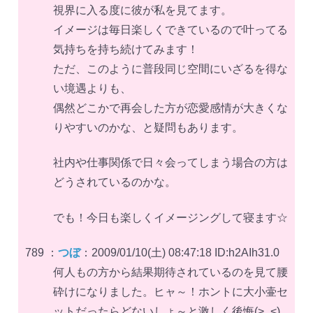
視界に入る度に彼が私を見てます。
イメージは毎日楽しくできているので叶ってる
気持ちを持ち続けてみます！
ただ、このように普段同じ空間にいざるを得な
い境遇よりも、
偶然どこかで再会した方が恋愛感情が大きくな
りやすいのかな、と疑問もあります。
社内や仕事関係で日々会ってしまう場合の方は
どうされているのかな。
でも！今日も楽しくイメージングして寝ます☆
789 ：
つぼ
：2009/01/10(土) 08:47:18 ID:h2AIh31.0
何人もの方から結果期待されているのを見て腰
砕けになりました。ヒャ～！ホントに大小壷セ
ットだったらどないしょ～と激しく後悔(>_<)