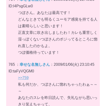
ID:l4PsgGLw0
つぼさん。あなたは最高です！
どんなときでも明るくユーモア感覚を持てる人
は素晴らしいと思います！
正直文章に吹き出しましたわ！カレも重苦しく
湿っぽくないつぼさんのポジってるところに惚
れ直したのかもよ。
つぼ価格待っています！
765 ：
幸せな名無しさん
：2009/01/06(火) 23:10:45
ID:taFyVQGM0
>>759
私も何だか、つぼさんに惚れちゃったわぁ～～
～
あなたのスレを昨日読んで、失礼ながら思いっ
きり笑えちゃって、