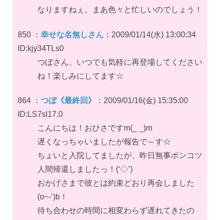
なりますねぇ。まあ色々と忙しいのでしょう！
850 ：
幸せな名無しさん
：2009/01/14(水) 13:00:34
ID:kjy34TLs0
つぼさん、いつでも気軽に再登場してください
ね！楽しみにしてます☆
864 ：
つぼ《最終回》
：2009/01/16(金) 15:35:00
ID:LS7sl17.0
こんにちは！おひさですm(_ _)m
遅くなっちゃいましたが報告で～す☆
ちょいと入院してましたが、昨日無事ポンコツ
人間帰還しましたっ！(‘◇’)ゞ
おかげさまで彼とは約束どおり再会しました
(o~-‘)b！
待ち合わせの時間に相変わらず遅れてきたの