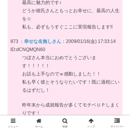
最高に魅力的です♪
どうか彼氏さんともっとお幸せに、最高の人生
を☆
私も、必ずもうすぐここに実現報告します!!
873 ：
幸せな名無しさん
：2009/01/16(金) 17:33:14
ID:dCNQMQN60
つぼさん本当におめでとうございま
す！！！！！
お話も上手なのでｗ感動しました！！
私も早く彼とそうなりたいです！既に過程にい
るはずだし！
昨年末から成就報告が多くてモチベＵＰしまく
りです！
ここにいらっしゃる皆さんが成就への過程中で
メニュー
ホーム
検索
トップ
サイドバー
すね！！頑張りましょう♪