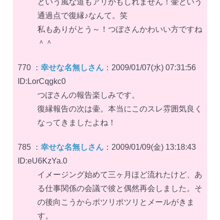
という風な道もアリかもしれません！壷という
通過点で復縁♪なんて。笑
私もありがとう～！つぼさんかわいい方ですね
＾＾
770 ：
幸せな名無しさん
：2009/01/07(水) 07:31:56
ID:LorCqgkc0
つぼさんの報告楽しみです。
復縁報告の次は壷。本当にこのスレ雰囲気良く
なってきましたよね！
785 ：
幸せな名無しさん
：2009/01/09(金) 13:18:43
ID:eU6KzYa.0
イメージング始めて三ヶ月ほど流れたけど、あ
る仕事関係の会議で彼と偶然再会しました。そ
の後向こうからポツリポツリとメールがきま
す。