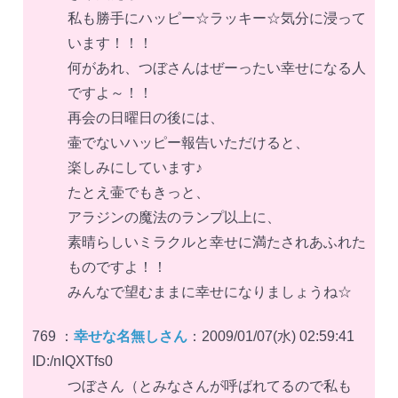
私も勝手にハッピー☆ラッキー☆気分に浸って
います！！！
何があれ、つぼさんはぜーったい幸せになる人
ですよ～！！
再会の日曜日の後には、
壷でないハッピー報告いただけると、
楽しみにしています♪
たとえ壷でもきっと、
アラジンの魔法のランプ以上に、
素晴らしいミラクルと幸せに満たされあふれた
ものですよ！！
みんなで望むままに幸せになりましょうね☆
769 ：
幸せな名無しさん
：2009/01/07(水) 02:59:41
ID:/nIQXTfs0
つぼさん（とみなさんが呼ばれてるので私も