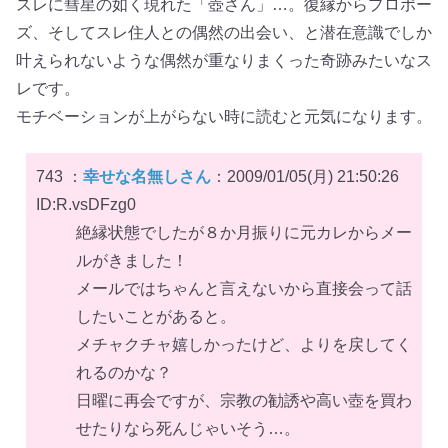
スレに彗星の如く現れた「壺さん」…。復縁からプロポー
ズ、そしてスレ住人との偶然の出会い、と潜在意識でしか
叶えられないような偶然が重なりまくった奇跡みたいなス
レです。
モチベーションが上がらない時に読むと元気になります。
743 ：
幸せな名無しさん
：2009/01/05(月) 21:50:26
ID:R.vsDFzg0
絶縁状態でしたが８か月振りに元カレからメー
ルがきました！
メールではちゃんと言えないから直接会って話
したいことがあると。
メチャクチャ嬉しかったけど、よりを戻してく
れるのかな？
日曜に再会ですが、宗教の勧誘や高い壺を買わ
せたりなら死んじゃいそう…。