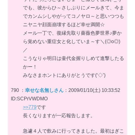
でも、彼からひ～さしぶりにメールきて、今ま
でカンムシしやがってコノヤロ～と思いつつも
ニヤニヤ顔面崩壊するほど幸せ満開☆
メール一丁で、復縁先取り薔薇色夢世界♪夢か
ら覚めない重症女と化していま～す＼(◎o◎)
／
こうなりゃ明日は壷代金握りしめて進撃したる
かー！
みなさまホントにありがとうです(‘◇’)ゞ
790 ：
幸せな名無しさん
：2009/01/10(土) 10:33:52
ID:SCPrVWDMO
>>779
です
長くなりますが一応報告します。
急遽４人で飲みに行ってきました。最初はぎこ