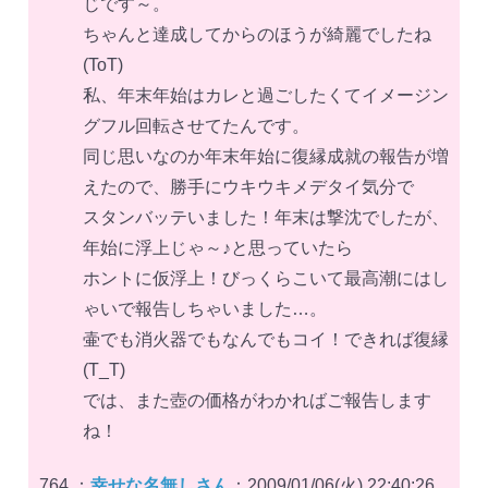
じです～。
ちゃんと達成してからのほうが綺麗でしたね
(ToT)
私、年末年始はカレと過ごしたくてイメージン
グフル回転させてたんです。
同じ思いなのか年末年始に復縁成就の報告が増
えたので、勝手にウキウキメデタイ気分で
スタンバッテいました！年末は撃沈でしたが、
年始に浮上じゃ～♪と思っていたら
ホントに仮浮上！びっくらこいて最高潮にはし
ゃいで報告しちゃいました…。
壷でも消火器でもなんでもコイ！できれば復縁
(T_T)
では、また壺の価格がわかればご報告します
ね！
764 ：
幸せな名無しさん
：2009/01/06(火) 22:40:26