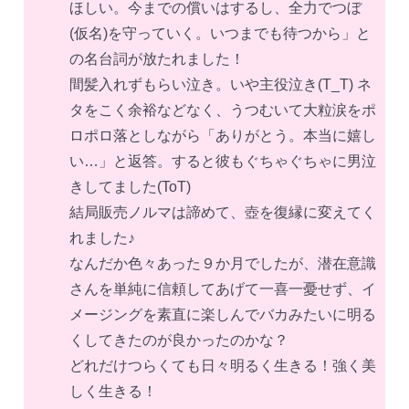
ほしい。今までの償いはするし、全力でつぼ
(仮名)を守っていく。いつまでも待つから」と
の名台詞が放たれました！
間髪入れずもらい泣き。いや主役泣き(T_T) ネ
タをこく余裕などなく、うつむいて大粒涙をポ
ロポロ落としながら「ありがとう。本当に嬉し
い…」と返答。すると彼もぐちゃぐちゃに男泣
きしてました(ToT)
結局販売ノルマは諦めて、壺を復縁に変えてく
れました♪
なんだか色々あった９か月でしたが、潜在意識
さんを単純に信頼してあげて一喜一憂せず、イ
メージングを素直に楽しんでバカみたいに明る
くしてきたのが良かったのかな？
どれだけつらくても日々明るく生きる！強く美
しく生きる！