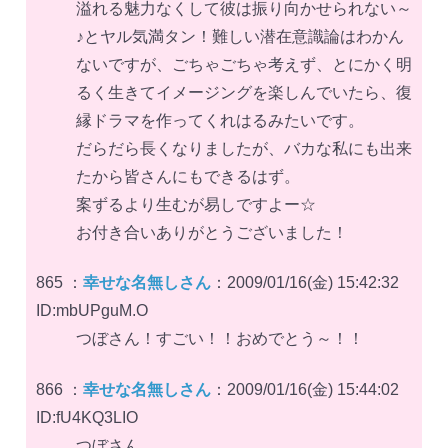
溢れる魅力なくして彼は振り向かせられない～
♪とヤル気満タン！難しい潜在意識論はわかん
ないですが、ごちゃごちゃ考えず、とにかく明
るく生きてイメージングを楽しんでいたら、復
縁ドラマを作ってくれはるみたいです。
だらだら長くなりましたが、バカな私にも出来
たから皆さんにもできるはず。
案ずるより生むが易しですよー☆
お付き合いありがとうございました！
865 ：
幸せな名無しさん
：2009/01/16(金) 15:42:32
ID:mbUPguM.O
つぼさん！すごい！！おめでとう～！！
866 ：
幸せな名無しさん
：2009/01/16(金) 15:44:02
ID:fU4KQ3LIO
つぼさん