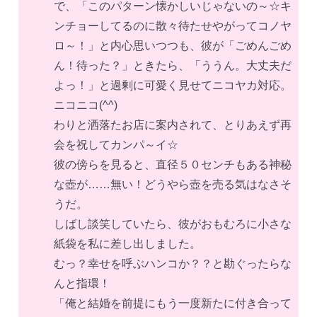
で、「このパターン懐かしいじゃないの～☆キ
ンチョーしてるのに散々待たせやがってコノヤ
ロ～！」と内心思いつつも、彼が「ごめんごめ
ん！待った？」ときたら、「ううん。大丈夫だ
よっ！」と過剰に可愛く見せてニコヤカ対応。
ニコニコ(^^)
わりと洒落たお店に案内されて、とりあえず再
会を祝してカンパ～イ☆
彼の傍らを見ると、直径５０センチもある神秘
な壺が……無い！どうやら壺を売る気はなさそ
うだ。
しばし談笑していたら、彼がおもむろに小さな
紙袋を私に差し出しました。
むっ？幸せを呼ぶハンコか？？と勘ぐったらな
んと指環！
「俺と結婚を前提にもう一度新たに付き合って