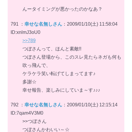
んータイミングが悪かったのかなあ？
791 ：
幸せな名無しさん
：2009/01/10(土) 11:58:04
ID:xnlmJ3oU0
>>789
つぼさんって、ほんと素敵!!
つぼさん登場から、このスレ見たらネガも何も
吹っ飛んで、
ケラケラ笑い転げてしまってます♪
多謝☆
幸せ報告、楽しみにしていま～す♪♪♪
792 ：
幸せな名無しさん
：2009/01/10(土) 12:15:14
ID:7qam4V3M0
>>つぼさん
つぼさんかわいい～☆